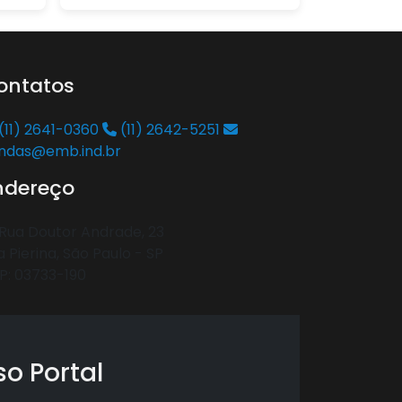
ontatos
(11) 2641-0360
(11) 2642-5251
ndas@emb.ind.br
ndereço
Rua Doutor Andrade, 23
a Pierina, São Paulo - SP
P: 03733-190
o Portal