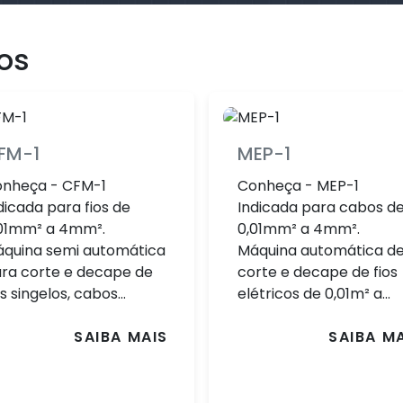
os
FM-1
MEP-1
nheça - CFM-1
Conheça - MEP-1
dicada para fios de
Indicada para cabos d
01mm² a 4mm².
0,01mm² a 4mm².
quina semi automática
Máquina automática d
ra corte e decape de
corte e decape de fios
os singelos, cabos...
elétricos de 0,01m² a...
SAIBA MAIS
SAIBA M