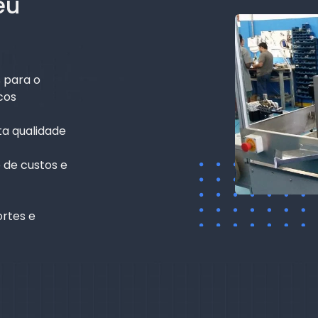
eu
 para o
cos
ta qualidade
 de custos e
rtes e