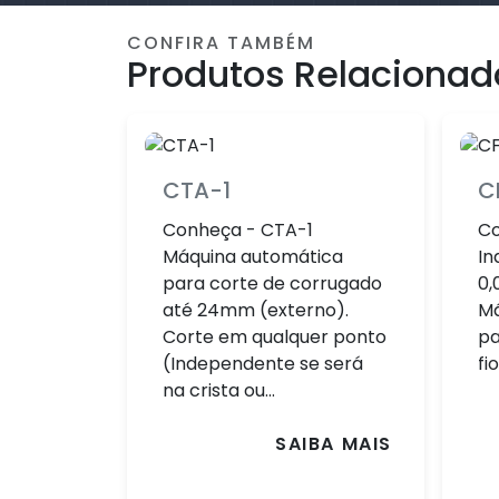
CONFIRA TAMBÉM
Produtos Relacionad
CTA-1
C
Conheça - CTA-1
Co
Máquina automática
In
para corte de corrugado
0,
até 24mm (externo).
Má
Corte em qualquer ponto
pa
(Independente se será
fi
na crista ou...
SAIBA MAIS