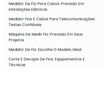
Medidor De Fio Para Cabos: Precisão Em
Instalações Elétricas
Medidor Fios E Cabos Para Telecomunicações:
Testes Confiáveis
Máquina De Medir Fio: Precisão Em Seus
Projetos
Medidor De Fio: Escolha O Modelo Ideal
Corte E Decape De Fios: Equipamentos E
Técnicas
Máquina De Crimpar: Tipos E Uso Profissional
Máquina De Medir E Cortar Fio: Otimização De
Processos
Máquina De Crimpagem: Aumento De
Produtividade