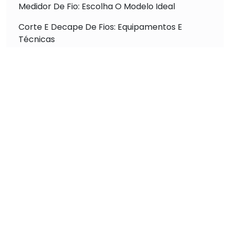
Medidor De Fio: Escolha O Modelo Ideal
Corte E Decape De Fios: Equipamentos E
Técnicas
Máquina De Crimpar: Tipos E Uso Profissional
Máquina De Medir E Cortar Fio: Otimização De
Processos
Máquina De Crimpagem: Aumento De
Produtividade
Descubra a Máquina Crimpagem Automática
para Terminais que Revoluciona a Conexão
Elétrica
Máquina Crimpadora Automática Alta Precisão
para Resultados Impecáveis
Descubra a Melhor Máquina de Corte Decape