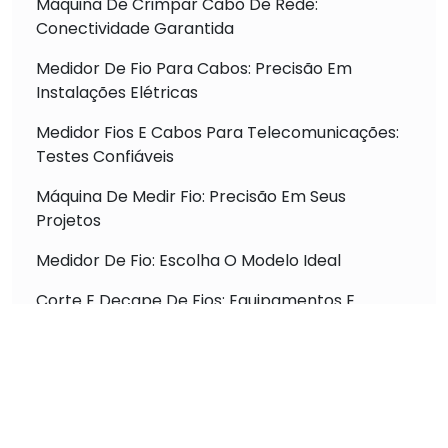
Máquina De Crimpar Cabo De Rede:
Conectividade Garantida
Medidor De Fio Para Cabos: Precisão Em
Instalações Elétricas
Medidor Fios E Cabos Para Telecomunicações:
Testes Confiáveis
Máquina De Medir Fio: Precisão Em Seus
Projetos
Medidor De Fio: Escolha O Modelo Ideal
Corte E Decape De Fios: Equipamentos E
Técnicas
Máquina De Crimpar: Tipos E Uso Profissional
Máquina De Medir E Cortar Fio: Otimização De
Processos