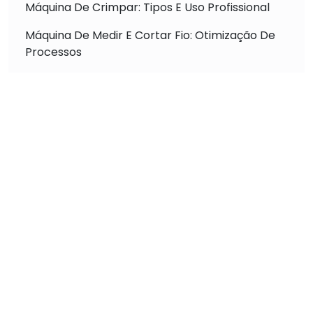
Máquina De Crimpar: Tipos E Uso Profissional
Máquina De Medir E Cortar Fio: Otimização De
Processos
Máquina De Crimpagem: Aumento De
Produtividade
Descubra a Máquina Crimpagem Automática
para Terminais que Revoluciona a Conexão
Elétrica
Máquina Crimpadora Automática Alta Precisão
para Resultados Impecáveis
Descubra a Melhor Máquina de Corte Decape
Fios Alta Performance
Como Escolher a Máquina de Crimpar
Automática Ideal para Sua Necessidade