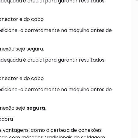
equada é crucial para garantir resultados
onector e do cabo.
posicione-o corretamente na máquina antes de
nexão seja segura.
equada é crucial para garantir resultados
onector e do cabo.
posicione-o corretamente na máquina antes de
onexão seja
segura
.
adora
s vantagens, como a certeza de conexões
ação com métodos tradicionais de soldagem.