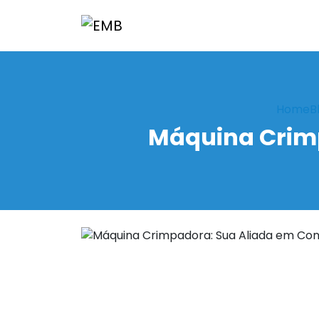
Home
B
Máquina Crim