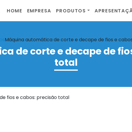
HOME
EMPRESA
PRODUTOS
APRESENTAÇ
os
Máquina automática de corte e decape de fios e cabos:
a de corte e decape de fios
total