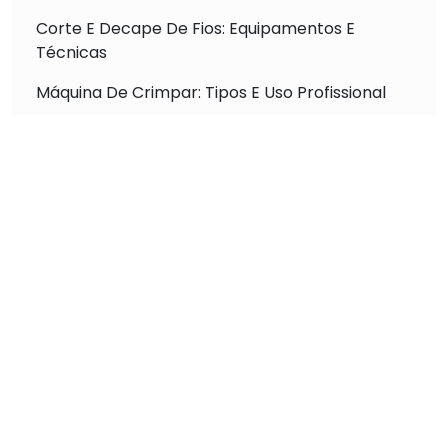
Corte E Decape De Fios: Equipamentos E
Técnicas
Máquina De Crimpar: Tipos E Uso Profissional
Máquina De Medir E Cortar Fio: Otimização De
Processos
Máquina De Crimpagem: Aumento De
Produtividade
Descubra a Máquina Crimpagem Automática
para Terminais que Revoluciona a Conexão
Elétrica
Máquina Crimpadora Automática Alta Precisão
para Resultados Impecáveis
Descubra a Melhor Máquina de Corte Decape
Fios Alta Performance