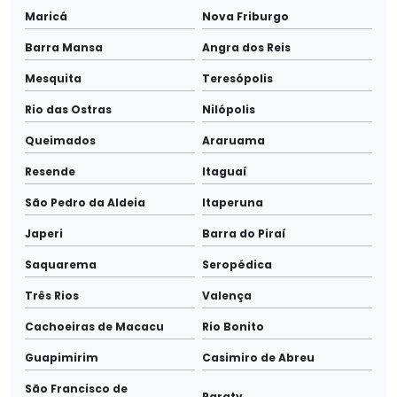
Maricá
Nova Friburgo
Barra Mansa
Angra dos Reis
Mesquita
Teresópolis
Rio das Ostras
Nilópolis
Queimados
Araruama
Resende
Itaguaí
São Pedro da Aldeia
Itaperuna
Japeri
Barra do Piraí
Saquarema
Seropédica
Três Rios
Valença
Cachoeiras de Macacu
Rio Bonito
Guapimirim
Casimiro de Abreu
São Francisco de
Paraty