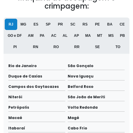
crimpagem:
RJ
MG
ES
SP
PR
SC
RS
PE
BA
CE
GO e DF
AM
PA
AC
AL
AP
MA
MT
MS
PB
PI
RN
RO
RR
SE
TO
Rio de Janeiro
São Gonçalo
Duque de Caxias
Nova Iguaçu
Campos dos Goytacazes
Belford Roxo
Niterói
São João de Meriti
Petrópolis
Volta Redonda
Macaé
Magé
Itaboraí
Cabo Frio