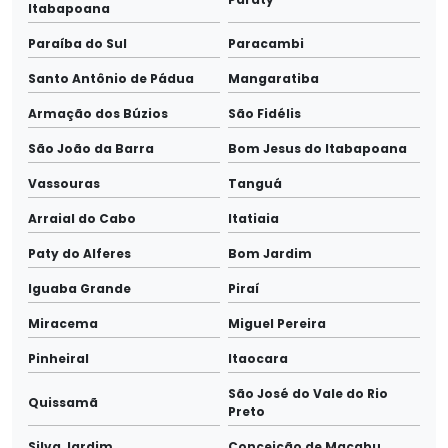
Itabapoana
Paraíba do Sul
Paracambi
Santo Antônio de Pádua
Mangaratiba
Armação dos Búzios
São Fidélis
São João da Barra
Bom Jesus do Itabapoana
Vassouras
Tanguá
Arraial do Cabo
Itatiaia
Paty do Alferes
Bom Jardim
Iguaba Grande
Piraí
Miracema
Miguel Pereira
Pinheiral
Itaocara
São José do Vale do Rio
Quissamã
Preto
Silva Jardim
Conceição de Macabu