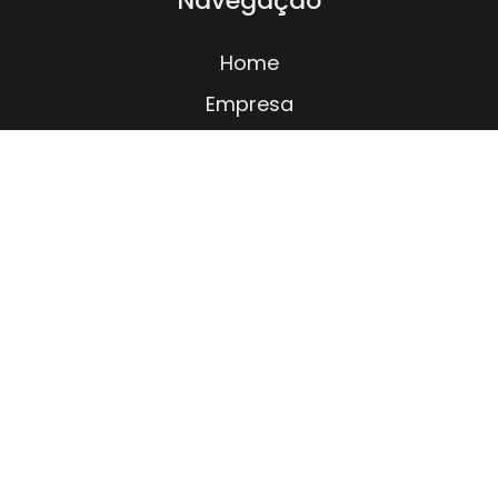
Navegação
Home
Empresa
Produtos
Apresentação
Vídeos
Blog
Contato
Informações
Mapa do site
Contatos