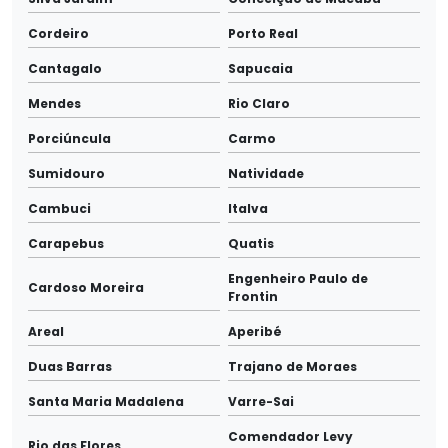
Cordeiro
Porto Real
Cantagalo
Sapucaia
Mendes
Rio Claro
Porciúncula
Carmo
Sumidouro
Natividade
Cambuci
Italva
Carapebus
Quatis
Engenheiro Paulo de
Cardoso Moreira
Frontin
Areal
Aperibé
Duas Barras
Trajano de Moraes
Santa Maria Madalena
Varre-Sai
Comendador Levy
Rio das Flores