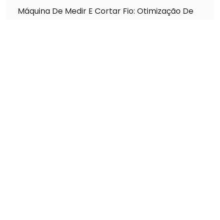
Máquina De Medir E Cortar Fio: Otimização De
Processos
Máquina De Crimpagem: Aumento De
Produtividade
Descubra a Máquina Crimpagem Automática
para Terminais que Revoluciona a Conexão
Elétrica
Máquina Crimpadora Automática Alta Precisão
para Resultados Impecáveis
Descubra a Melhor Máquina de Corte Decape
Fios Alta Performance
Como Escolher a Máquina de Crimpar
Automática Ideal para Sua Necessidade
Máquina crimpagem terminais como escolher