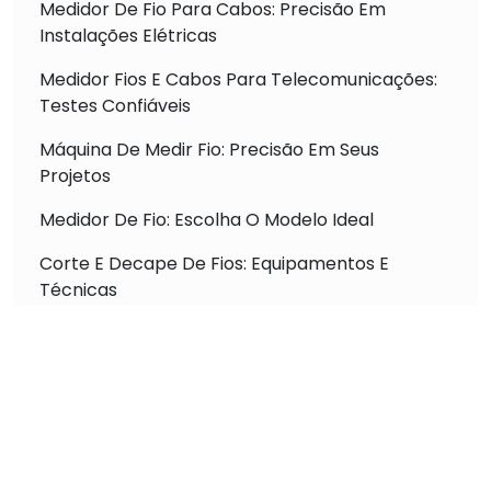
Medidor De Fio Para Cabos: Precisão Em
Instalações Elétricas
Medidor Fios E Cabos Para Telecomunicações:
Testes Confiáveis
Máquina De Medir Fio: Precisão Em Seus
Projetos
Medidor De Fio: Escolha O Modelo Ideal
Corte E Decape De Fios: Equipamentos E
Técnicas
Máquina De Crimpar: Tipos E Uso Profissional
Máquina De Medir E Cortar Fio: Otimização De
Processos
Máquina De Crimpagem: Aumento De
Produtividade