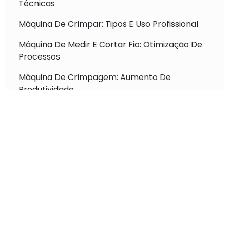
Técnicas
Máquina De Crimpar: Tipos E Uso Profissional
Máquina De Medir E Cortar Fio: Otimização De
Processos
Máquina De Crimpagem: Aumento De
Produtividade
Descubra a Máquina Crimpagem Automática
para Terminais que Revoluciona a Conexão
Elétrica
Máquina Crimpadora Automática Alta Precisão
para Resultados Impecáveis
Descubra a Melhor Máquina de Corte Decape
Fios Alta Performance
Como Escolher a Máquina de Crimpar