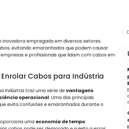
o inovadora empregada em diversos setores.
e cabos, evitando emaranhados que podem causar
 empresas e profissionais que lidam com cabos em
Enrolar Cabos para Indústria
a indústria traz uma série de
vantagens
iciência operacional
. Uma das principais
d
 que evita confusões e emaranhados durante o
proporciona uma
economia de tempo
lar cabos pode ser demorado e sujeito a erros,