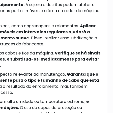
quipamento.
A sujeira e detritos podem afetar o
r as partes móveis e a área ao redor da máquina
icos, como engrenagens e rolamentos.
Aplicar
 móveis em intervalos regulares ajudará a
namento suave.
É ideal realizar essa lubrificação a
struções do fabricante.
os cabos e fios da máquina.
Verifique se há sinais
s, e substitua-os imediatamente para evitar
.
specto relevante da manutenção.
Garanta que o
ente para o tipo e tamanho de cabo que está
a o resultado do enrolamento, mas também
ocesso.
 com alta umidade ou temperatura extrema,
é
ondições.
O uso de capas de proteção ou