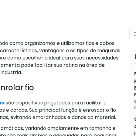
odo como organizamos e utilizamos fios e cabos.
 características, vantagens e os tipos de máquinas
bre como escolher a ideal para suas necessidades.
amenta pode facilitar sua rotina na área de
indústria.
rolar fio
io
são
dispositivos projetados para facilitar o
d
s e cordas. Sua principal função é enroscar o fio
nas, evitando emaranhados e danos ao material.
utomáticas, variando amplamente em tamanho e
nte são mais simples e adequadas para pequenos