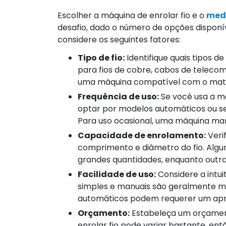
Escolher a máquina de enrolar fio e o
medi
desafio, dado o número de opções disponív
considere os seguintes fatores:
Tipo de fio:
Identifique quais tipos de
para fios de cobre, cabos de telecom
uma máquina compatível com o mater
Frequência de uso:
Se você usa a m
optar por modelos automáticos ou se
Para uso ocasional, uma máquina manu
Capacidade de enrolamento:
Veri
comprimento e diâmetro do fio. Algu
grandes quantidades, enquanto outr
Facilidade de uso:
Considere a intu
simples e manuais são geralmente mai
automáticos podem requerer um apren
Orçamento:
Estabeleça um orçamen
enrolar fio pode variar bastante, en