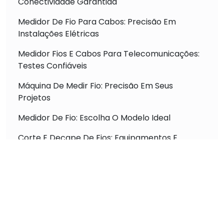
Conectividade Garantida
Medidor De Fio Para Cabos: Precisão Em
Instalações Elétricas
Medidor Fios E Cabos Para Telecomunicações:
Testes Confiáveis
Máquina De Medir Fio: Precisão Em Seus
Projetos
Medidor De Fio: Escolha O Modelo Ideal
Corte E Decape De Fios: Equipamentos E
Técnicas
Máquina De Crimpar: Tipos E Uso Profissional
Máquina De Medir E Cortar Fio: Otimização De
Processos
Máquina De Crimpagem: Aumento De