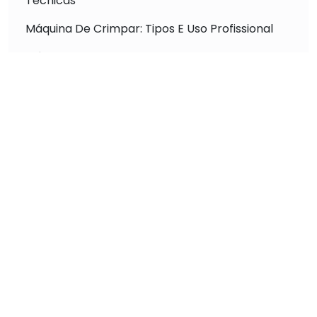
Técnicas
Máquina De Crimpar: Tipos E Uso Profissional
Máquina De Medir E Cortar Fio: Otimização De
Processos
Máquina De Crimpagem: Aumento De
Produtividade
Descubra a Máquina Crimpagem Automática
para Terminais que Revoluciona a Conexão
Elétrica
Máquina Crimpadora Automática Alta Precisão
para Resultados Impecáveis
Descubra a Melhor Máquina de Corte Decape
Fios Alta Performance
Como Escolher a Máquina de Crimpar