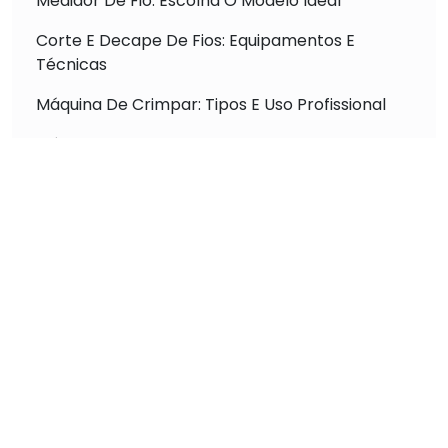
Medidor De Fio: Escolha O Modelo Ideal
Corte E Decape De Fios: Equipamentos E
Técnicas
Máquina De Crimpar: Tipos E Uso Profissional
Máquina De Medir E Cortar Fio: Otimização De
Processos
Máquina De Crimpagem: Aumento De
Produtividade
Descubra a Máquina Crimpagem Automática
para Terminais que Revoluciona a Conexão
Elétrica
Máquina Crimpadora Automática Alta Precisão
para Resultados Impecáveis
Descubra a Melhor Máquina de Corte Decape