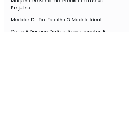
Máquina De Medir Fio: Precisão Em Seus
Projetos
Medidor De Fio: Escolha O Modelo Ideal
Corte E Decape De Fios: Equipamentos E
Técnicas
Máquina De Crimpar: Tipos E Uso Profissional
Máquina De Medir E Cortar Fio: Otimização De
Processos
Máquina De Crimpagem: Aumento De
Produtividade
Descubra a Máquina Crimpagem Automática
para Terminais que Revoluciona a Conexão
Elétrica
Máquina Crimpadora Automática Alta Precisão