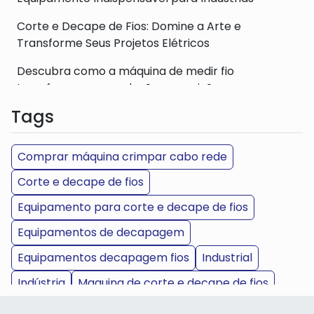
Corte e Decape de Fios: Domine a Arte e
Transforme Seus Projetos Elétricos
Descubra como a máquina de medir fio
transforma sua produção e precisão
Tags
Máquina De Crimpar Cabo De Rede: Conectividade
Garantida
Comprar máquina crimpar cabo rede
Medidor De Fio Para Cabos: Precisão Em
Instalações Elétricas
Corte e decape de fios
Medidor Fios E Cabos Para Telecomunicações:
Equipamento para corte e decape de fios
Testes Confiáveis
Equipamentos de decapagem
Máquina De Medir Fio: Precisão Em Seus Projetos
Equipamentos decapagem fios
Industrial
Medidor De Fio: Escolha O Modelo Ideal
Indústria
Maquina de corte e decape de fios
Corte E Decape De Fios: Equipamentos E Técnicas
Medidor de fio para cabos