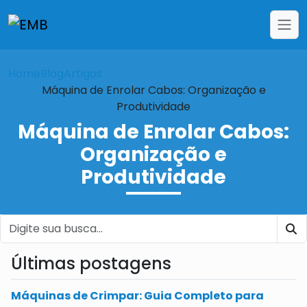
Home
Blog
Artigos
Máquina de Enrolar Cabos: Organização e
Produtividade
Máquina de Enrolar Cabos:
Organização e
Produtividade
B
Últimas postagens
Máquinas de Crimpar: Guia Completo para